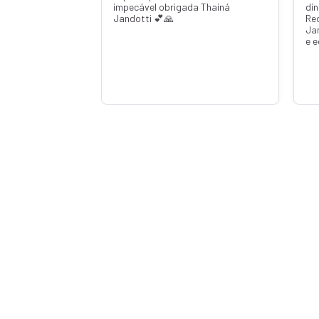
impecável obrigada Thainá
din
Jandotti 💕🙏
Re
Ja
e 