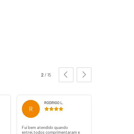
2
/
15
RODRIGO L.
WILS
R
W
Fui bem atendido quando
Ótima pelo pedro
entrei,todos comprimentaram e