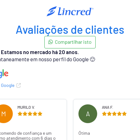
Avaliações de clientes
Compartilhar isto
.
Estamos no mercado há 20 anos.
taneamente em nosso perfil do Google 🙂
o Google
MURILO V.
ANA F.
M
A
comendo de confiança e um
Ótima
imo atendimento com 6 dias o