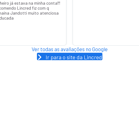
heiro já estava na minha conta!!!
comendo Lincred fiz com q
naína Jandotti muito atenciosa
educada
Ver todas as avaliações no Google
Ir para o site da Lincred