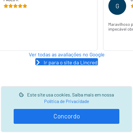
G
Maravilhoso 
impecável ob
Ver todas as avaliações no Google
Ir para o site da Lincred
Este site usa cookies. Saiba mais em nossa
Política de Privacidade
Concordo