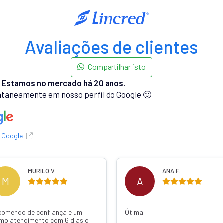
Avaliações de clientes
Compartilhar isto
.
Estamos no mercado há 20 anos.
taneamente em nosso perfil do Google 🙂
o Google
MURILO V.
ANA F.
M
A
comendo de confiança e um
Ótima
imo atendimento com 6 dias o