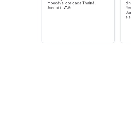
impecável obrigada Thainá
din
Jandotti 💕🙏
Re
Ja
e 