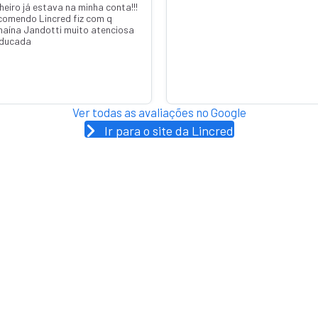
heiro já estava na minha conta!!!
comendo Lincred fiz com q
naína Jandotti muito atenciosa
educada
Ver todas as avaliações no Google
Ir para o site da Lincred