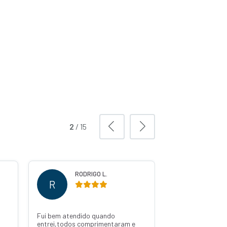
2
/
15
RODRIGO L.
WILS
R
W
Fui bem atendido quando
Ótima pelo pedro
entrei,todos comprimentaram e