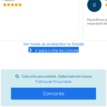
G
Maravilhoso 
impecável ob
Ver todas as avaliações no Google
Ir para o site da Lincred
Este site usa cookies. Saiba mais em nossa
Política de Privacidade
Concordo