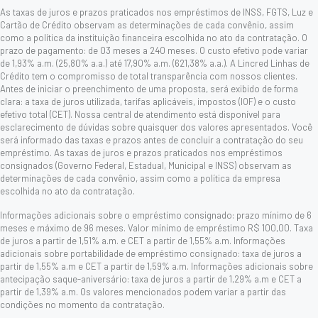
As taxas de juros e prazos praticados nos empréstimos de INSS, FGTS, Luz e
Cartão de Crédito observam as determinações de cada convênio, assim
como a política da instituição financeira escolhida no ato da contratação. O
prazo de pagamento: de 03 meses a 240 meses. O custo efetivo pode variar
de 1,93% a.m. (25,80% a.a.) até 17,90% a.m. (621,38% a.a.). A Lincred Linhas de
Crédito tem o compromisso de total transparência com nossos clientes.
Antes de iniciar o preenchimento de uma proposta, será exibido de forma
clara: a taxa de juros utilizada, tarifas aplicáveis, impostos (IOF) e o custo
efetivo total (CET). Nossa central de atendimento está disponível para
esclarecimento de dúvidas sobre quaisquer dos valores apresentados. Você
será informado das taxas e prazos antes de concluir a contratação do seu
empréstimo. As taxas de juros e prazos praticados nos empréstimos
consignados (Governo Federal, Estadual, Municipal e INSS) observam as
determinações de cada convênio, assim como a política da empresa
escolhida no ato da contratação.
Informações adicionais sobre o empréstimo consignado: prazo mínimo de 6
meses e máximo de 96 meses. Valor mínimo de empréstimo R$ 100,00. Taxa
de juros a partir de 1,51% a.m. e CET a partir de 1,55% a.m. Informações
adicionais sobre portabilidade de empréstimo consignado: taxa de juros a
partir de 1,55% a.m e CET a partir de 1,59% a.m. Informações adicionais sobre
antecipação saque-aniversário: taxa de juros a partir de 1,29% a.m e CET a
partir de 1,39% a.m. Os valores mencionados podem variar a partir das
condições no momento da contratação.