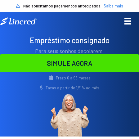
Não solicitamos pagamentos antecipados.
Saiba mais
Empréstimo consignado
Para seus sonhos decolarem.
SIMULE AGORA
Prazo 6 a 96 meses
Taxas a partir de 1,51% ao mês