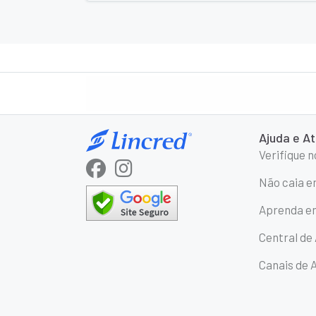
Ajuda e A
Verifique 
Não caia e
Aprenda em
Central de
Canais de 