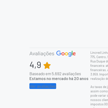
Lincred Linh
775, Centro,
4,9
Rua Duque de
financeira: 
financeiras.
Baseado em
5.692
avaliações
3.959. Impor
Estamos no mercado há 20 anos
realização d
Ver avaliações
As taxas de 
assim como a
pode variar 
nossos client
impostos (IO