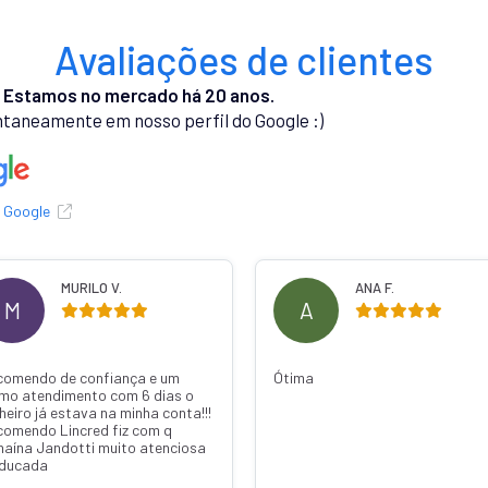
Avaliações de clientes
.
Estamos no mercado há 20 anos.
taneamente em nosso perfil do Google :)
o Google
RODRIGO L.
R
W
Fui bem atendido quando
Ótima pelo
entrei,todos comprimentaram e
tudo mais, aí deu negado meu
pedido de empréstimo,a Bruna que
me atendeu me desejou boa sorte
foi muito simpática,me levantei
agradeci e deu tchau a todos e