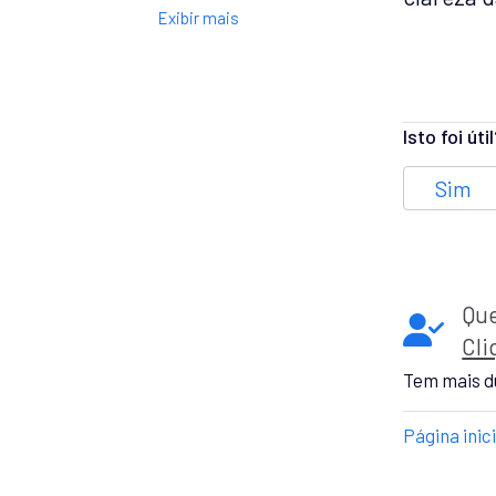
Exibir mais
Isto foi úti
Sim
Que
Cli
Tem mais d
Página inic