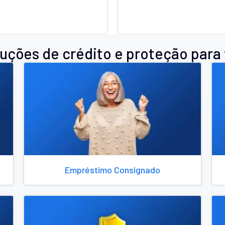
ninguém respondeu, só fica a dica
atender sempre bem do início ao
fim!!!
uções de crédito e proteção para
Empréstimo Consignado