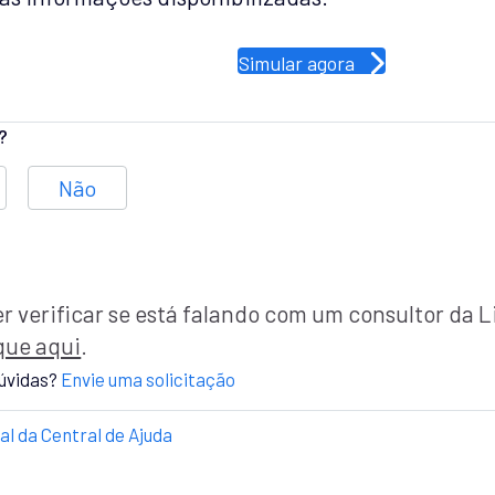
Simular agora
l?
Não
r verificar se está falando com um consultor da 
que aqui
.
úvidas?
Envie uma solicitação
ial da Central de Ajuda