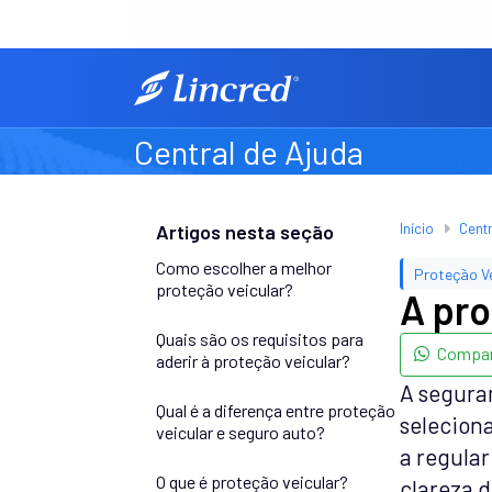
Central de Ajuda
Artigos nesta seção
Início
Centr
Como escolher a melhor
Proteção Ve
proteção veicular?
A pro
Quais são os requisitos para
Compart
aderir à proteção veicular?
A segura
Qual é a diferença entre proteção
seleciona
veicular e seguro auto?
a regula
O que é proteção veicular?
clareza d