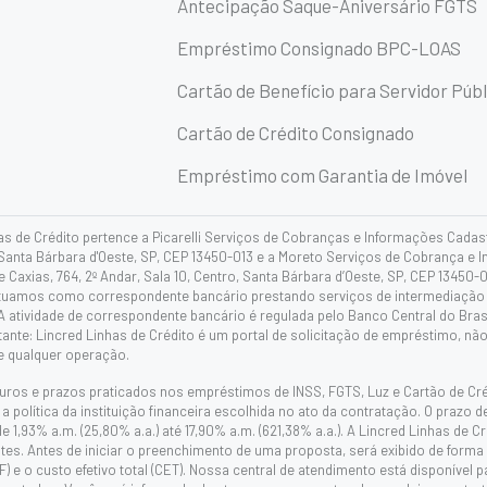
Antecipação Saque-Aniversário FGTS
Empréstimo Consignado BPC-LOAS
Cartão de Benefício para Servidor Públ
Cartão de Crédito Consignado
Empréstimo com Garantia de Imóvel
as de Crédito pertence a Picarelli Serviços de Cobranças e Informações Cadas
 Santa Bárbara d'Oeste, SP, CEP 13450-013 e a Moreto Serviços de Cobrança e 
 Caxias, 764, 2º Andar, Sala 10, Centro, Santa Bárbara d’Oeste, SP, CEP 13450-0
atuamos como correspondente bancário prestando serviços de intermediação e
 A atividade de correspondente bancário é regulada pelo Banco Central do Bra
tante: Lincred Linhas de Crédito é um portal de solicitação de empréstimo, 
e qualquer operação.
juros e prazos praticados nos empréstimos de INSS, FGTS, Luz e Cartão de C
 política da instituição financeira escolhida no ato da contratação. O prazo
de 1,93% a.m. (25,80% a.a.) até 17,90% a.m. (621,38% a.a.). A Lincred Linhas d
es. Antes de iniciar o preenchimento de uma proposta, será exibido de forma cla
F) e o custo efetivo total (CET). Nossa central de atendimento está disponível