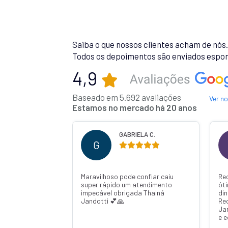
Saiba o que nossos clientes acham de nós
Todos os depoimentos são enviados espon
4,9
Baseado em 5.692 avaliações
Ver n
Estamos no mercado há 20 anos
MURILO V.
ANA F.
M
A
Recomendo de confiança e um
Ótima
ótimo atendimento com 6 dias o
dinheiro já estava na minha conta!!!
Recomendo Lincred fiz com q
Janaína Jandotti muito atenciosa
e educada