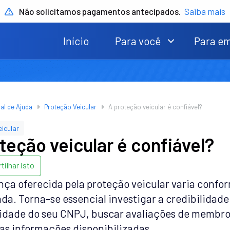
Não solicitamos pagamentos antecipados.
Saiba mais
Início
Para você
Para e
al de Ajuda
Proteção Veicular
A proteção veicular é confiável?
icular
teção veicular é confiável?
ilhar isto
nça oferecida pela proteção veicular varia confo
da. Torna-se essencial investigar a credibilidade
ridade do seu CNPJ, buscar avaliações de membros 
as informações disponibilizadas.