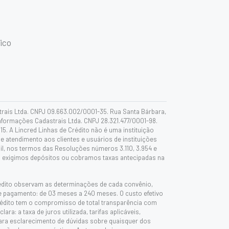
ico
trais Ltda. CNPJ 09.663.002/0001-35. Rua Santa Bárbara,
Informações Cadastrais Ltda. CNPJ 28.321.477/0001-98.
15. A Lincred Linhas de Crédito não é uma instituição
 atendimento aos clientes e usuários de instituições
sil, nos termos das Resoluções números 3.110, 3.954 e
não exigimos depósitos ou cobramos taxas antecipadas na
rédito observam as determinações de cada convênio,
 de pagamento: de 03 meses a 240 meses. O custo efetivo
e Crédito tem o compromisso de total transparência com
ra: a taxa de juros utilizada, tarifas aplicáveis,
 para esclarecimento de dúvidas sobre quaisquer dos