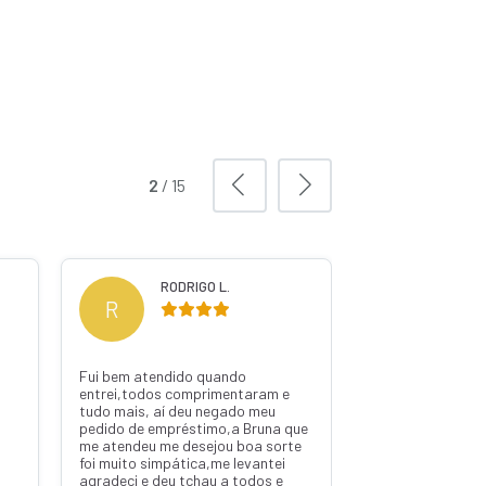
3
/
15
WILSON G.
EXPEDITO M.
E
 pedro
Atendimento rápido e prático.
Obrigado Pedro pela atenção.