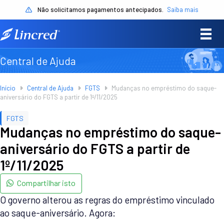
Não solicitamos pagamentos antecipados.
Saiba mais
Central de Ajuda
Início
Central de Ajuda
FGTS
Mudanças no empréstimo do saque-
aniversário do FGTS a partir de 1º/11/2025
FGTS
Mudanças no empréstimo do saque-
aniversário do FGTS a partir de
1º/11/2025
Compartilhar isto
O governo alterou as regras do empréstimo vinculado
ao saque-aniversário. Agora: