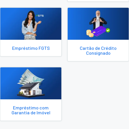
Empréstimo FGTS
Cartão de Crédito
Consignado
Empréstimo com
Garantia de Imóvel