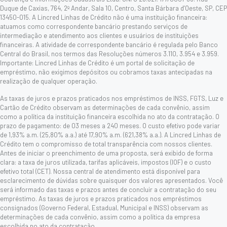
Duque de Caxias, 764, 2º Andar, Sala 10, Centro, Santa Bárbara d’Oeste, SP, CEP
13450-015. A Lincred Linhas de Crédito não é uma instituição financeira:
atuamos como correspondente bancário prestando serviços de
intermediação e atendimento aos clientes e usuários de instituições
financeiras. A atividade de correspondente bancário é regulada pelo Banco
Central do Brasil, nos termos das Resoluções números 3.110, 3.954 e 3.959.
Importante: Lincred Linhas de Crédito é um portal de solicitação de
empréstimo, não exigimos depósitos ou cobramos taxas antecipadas na
realização de qualquer operação.
As taxas de juros e prazos praticados nos empréstimos de INSS, FGTS, Luz e
Cartão de Crédito observam as determinações de cada convênio, assim
como a política da instituição financeira escolhida no ato da contratação. O
prazo de pagamento: de 03 meses a 240 meses. O custo efetivo pode variar
de 1,93% a.m. (25,80% a.a.) até 17,90% a.m. (621,38% a.a.). A Lincred Linhas de
Crédito tem o compromisso de total transparência com nossos clientes.
Antes de iniciar o preenchimento de uma proposta, será exibido de forma
clara: a taxa de juros utilizada, tarifas aplicáveis, impostos (IOF) e o custo
efetivo total (CET). Nossa central de atendimento está disponível para
esclarecimento de dúvidas sobre quaisquer dos valores apresentados. Você
será informado das taxas e prazos antes de concluir a contratação do seu
empréstimo. As taxas de juros e prazos praticados nos empréstimos
consignados (Governo Federal, Estadual, Municipal e INSS) observam as
determinações de cada convênio, assim como a política da empresa
escolhida no ato da contratação.