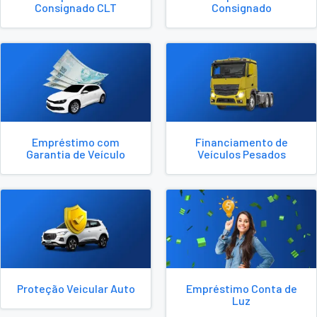
Consignado CLT
Consignado
Empréstimo com
Financiamento de
Garantia de Veículo
Veículos Pesados
Proteção Veicular Auto
Empréstimo Conta de
Luz