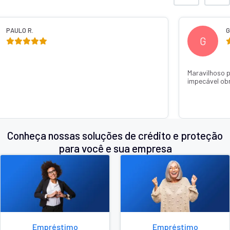
GABRIELA C.
M
lhoso pode confiar caiu super rápido um atendimento
Recomendo
vel obrigada Thainá Jandotti 💕🙏
o dinheiro
com q Jan
Conheça nossas soluções de crédito e proteção
para você e sua empresa
Empréstimo
Empréstimo