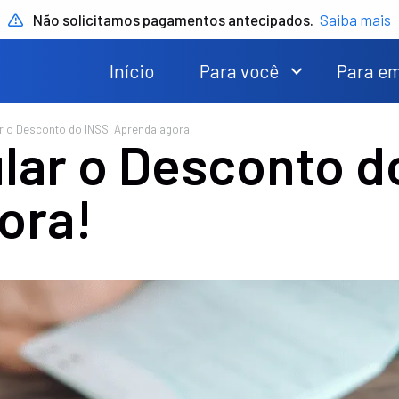
Não solicitamos pagamentos antecipados.
Saiba mais
Início
Para você
Para e
 o Desconto do INSS: Aprenda agora!
lar o Desconto d
ora!