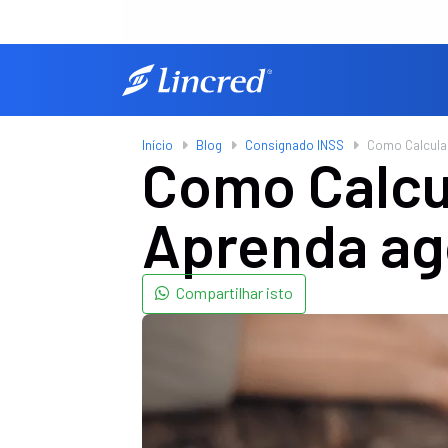
Início
Blog
Consignado INSS
Como Calcular
Como Calcu
Aprenda ag
Compartilhar isto