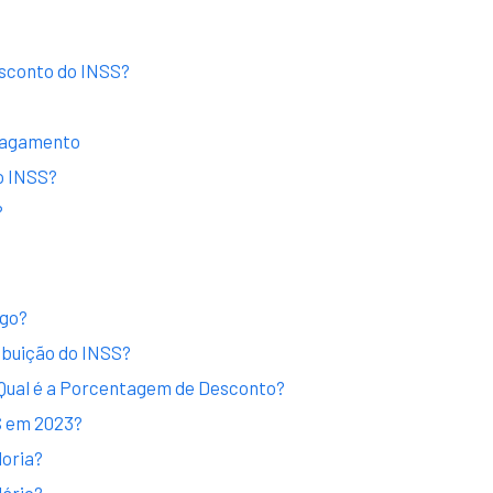
esconto do INSS?
 Pagamento
o INSS?
?
ago?
ibuição do INSS?
 Qual é a Porcentagem de Desconto?
S em 2023?
doria?
lário?