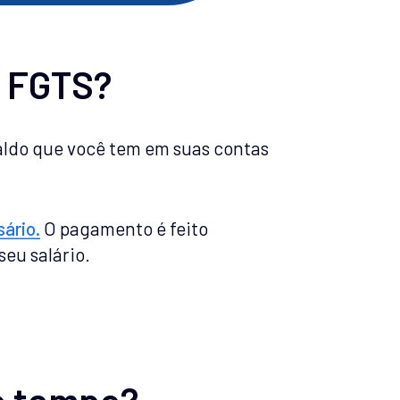
o FGTS?
aldo que você tem em suas contas
ário.
O pagamento é feito
eu salário.
o tempo?