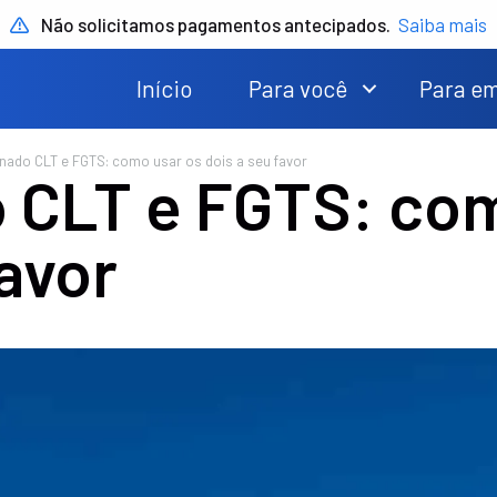
Não solicitamos pagamentos antecipados.
Saiba mais
Início
Para você
Para e
nado CLT e FGTS: como usar os dois a seu favor
 CLT e FGTS: com
favor