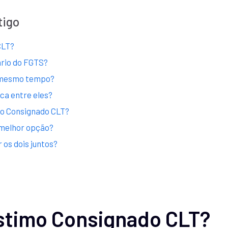
tigo
CLT?
ário do FGTS?
o mesmo tempo?
ica entre eles?
mo Consignado CLT?
 melhor opção?
os dois juntos?
stimo Consignado CLT?