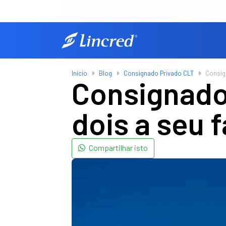
Início
Blog
Consignado Privado CLT
Consig
Consignado
dois a seu 
Compartilhar isto