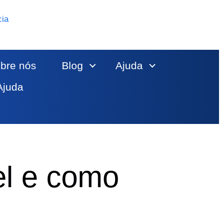
cia
bre nós
Blog
Ajuda
Ajuda
l e como