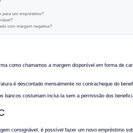
?
re para um empréstimo?
gnável?
gnado com margem negativa?
orma como chamamos a margem disponível em forma de cart
a fatura é descontado mensalmente no contracheque do benefi
 os bancos costumam inclui-la sem a permissão dos benefici
C
argem consignável, é possível fazer um novo empréstimo s