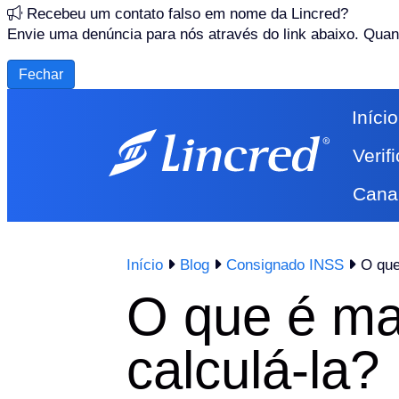
Recebeu um contato falso em nome da Lincred?
Envie uma denúncia para nós através do link abaixo. Quan
Fechar
Início
Verif
Cana
Início
Blog
Consignado INSS
O que
O que é ma
calculá-la?