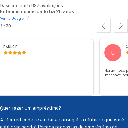
Baseado em 5.692 avaliações
Estamos no mercado há 20 anos
Ver no Google
3
/
30
GABRIELA C.
M
lhoso pode confiar caiu super rápido um atendimento
Recomendo
vel obrigada Thainá Jandotti 💕🙏
o dinheiro
com q Jan
Quer fazer um empréstimo?
A Lincred pode te ajudar a conseguir o dinheiro que você
está precisando! Receba propostas de empréstimo de