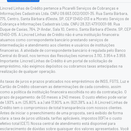
Lincred Linhas de Crédito pertence a Picarelli Serviços de Cobranças e
Informações Cadastrais Ltda. CNPJ 09.663.002/0001-35. Rua Santa Bárbara,
775, Centro, Santa Bárbara d'Oeste, SP, CEP 13450-013 e a Moreto Serviços de
Cobrança e Informações Cadastrais Ltda. CNPJ 28.321.477/0001-98. Rua
Duque de Caxias, 764, 2º Andar, Sala 10, Centro, Santa Bárbara d’Oeste, SP, CEP
13450-015. A Lincred Linhas de Crédito não é uma instituição financeira:
atuamos como correspondente bancário prestando serviços de
intermediação e atendimento aos clientes e usuários de instituições
financeiras. A atividade de correspondente bancário é regulada pelo Banco
Central do Brasil, nos termos das Resoluções números 3.110, 3.954 e 3.959.
Importante: Lincred Linhas de Crédito é um portal de solicitação de
empréstimo, não exigimos depósitos ou cobramos taxas antecipadas na
realização de qualquer operação.
As taxas de juros e prazos praticados nos empréstimos de INSS, FGTS, Luz e
Cartão de Crédito observam as determinações de cada convênio, assim
como a política da instituição financeira escolhida no ato da contratação. O
prazo de pagamento: de 03 meses a 240 meses. O custo efetivo pode variar
de 1,93% a.m. (25,80% a.a.) até 17,90% a.m. (621,38% a.a.). A Lincred Linhas de
Crédito tem o compromisso de total transparência com nossos clientes.
Antes de iniciar o preenchimento de uma proposta, será exibido de forma
clara: a taxa de juros utilizada, tarifas aplicáveis, impostos (IOF) e o custo
efetivo total (CET). Nossa central de atendimento está disponível para
esclarecimento de dúvidas sobre quaisquer dos valores apresentados. Você