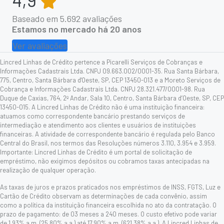
Baseado em
5.692
avaliações
Estamos no mercado há 20 anos
Ver avaliações
Lincred Linhas de Crédito pertence a Picarelli Serviços de Cobranças e
Informações Cadastrais Ltda. CNPJ 09.663.002/0001-35. Rua Santa Bárbara,
775, Centro, Santa Bárbara d'Oeste, SP, CEP 13450-013 e a Moreto Serviços de
Cobrança e Informações Cadastrais Ltda. CNPJ 28.321.477/0001-98. Rua
Duque de Caxias, 764, 2º Andar, Sala 10, Centro, Santa Bárbara d’Oeste, SP, CEP
13450-015. A Lincred Linhas de Crédito não é uma instituição financeira:
atuamos como correspondente bancário prestando serviços de
intermediação e atendimento aos clientes e usuários de instituições
financeiras. A atividade de correspondente bancário é regulada pelo Banco
Central do Brasil, nos termos das Resoluções números 3.110, 3.954 e 3.959.
Importante: Lincred Linhas de Crédito é um portal de solicitação de
empréstimo, não exigimos depósitos ou cobramos taxas antecipadas na
realização de qualquer operação.
As taxas de juros e prazos praticados nos empréstimos de INSS, FGTS, Luz e
Cartão de Crédito observam as determinações de cada convênio, assim
como a política da instituição financeira escolhida no ato da contratação. O
prazo de pagamento: de 03 meses a 240 meses. O custo efetivo pode variar
de 1,93% a.m. (25,80% a.a.) até 17,90% a.m. (621,38% a.a.). A Lincred Linhas de