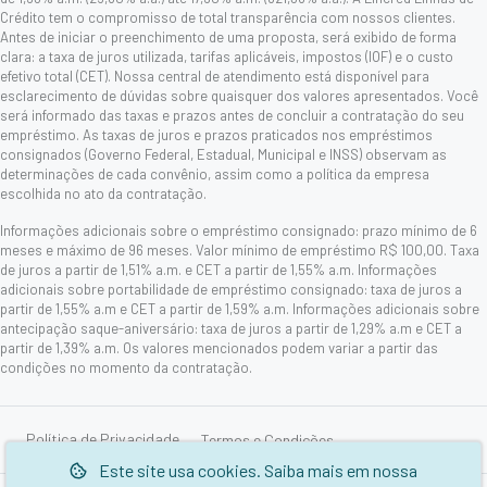
Crédito tem o compromisso de total transparência com nossos clientes.
Antes de iniciar o preenchimento de uma proposta, será exibido de forma
clara: a taxa de juros utilizada, tarifas aplicáveis, impostos (IOF) e o custo
efetivo total (CET). Nossa central de atendimento está disponível para
esclarecimento de dúvidas sobre quaisquer dos valores apresentados. Você
será informado das taxas e prazos antes de concluir a contratação do seu
empréstimo. As taxas de juros e prazos praticados nos empréstimos
consignados (Governo Federal, Estadual, Municipal e INSS) observam as
determinações de cada convênio, assim como a política da empresa
escolhida no ato da contratação.
Informações adicionais sobre o empréstimo consignado: prazo mínimo de 6
meses e máximo de 96 meses. Valor mínimo de empréstimo R$ 100,00. Taxa
de juros a partir de 1,51% a.m. e CET a partir de 1,55% a.m. Informações
adicionais sobre portabilidade de empréstimo consignado: taxa de juros a
partir de 1,55% a.m e CET a partir de 1,59% a.m. Informações adicionais sobre
antecipação saque-aniversário: taxa de juros a partir de 1,29% a.m e CET a
partir de 1,39% a.m. Os valores mencionados podem variar a partir das
condições no momento da contratação.
Política de Privacidade
Termos e Condições
Este site usa cookies. Saiba mais em nossa