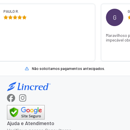
PAULO R.
G
G
Maravilhoso 
impecável ob
Não solicitamos pagamentos antecipados.
Ajuda e Atendimento