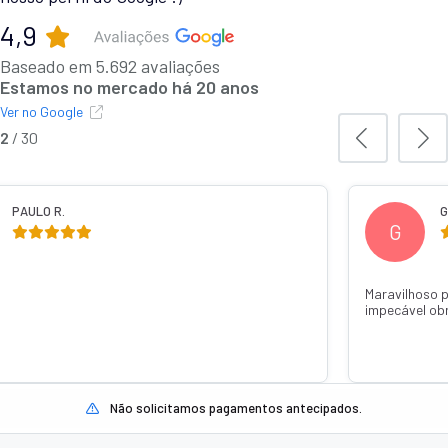
4,9
Baseado em 5.692 avaliações
Estamos no mercado há 20 anos
Ver no Google
2
/
30
PAULO R.
G
G
Maravilhoso 
impecável ob
Não solicitamos pagamentos antecipados.