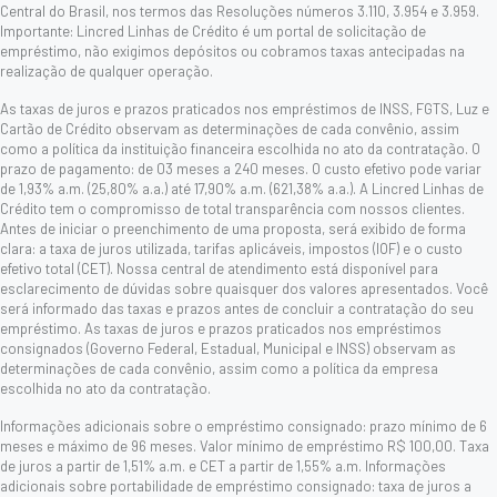
Central do Brasil, nos termos das Resoluções números 3.110, 3.954 e 3.959.
Importante: Lincred Linhas de Crédito é um portal de solicitação de
empréstimo, não exigimos depósitos ou cobramos taxas antecipadas na
realização de qualquer operação.
As taxas de juros e prazos praticados nos empréstimos de INSS, FGTS, Luz e
Cartão de Crédito observam as determinações de cada convênio, assim
como a política da instituição financeira escolhida no ato da contratação. O
prazo de pagamento: de 03 meses a 240 meses. O custo efetivo pode variar
de 1,93% a.m. (25,80% a.a.) até 17,90% a.m. (621,38% a.a.). A Lincred Linhas de
Crédito tem o compromisso de total transparência com nossos clientes.
Antes de iniciar o preenchimento de uma proposta, será exibido de forma
clara: a taxa de juros utilizada, tarifas aplicáveis, impostos (IOF) e o custo
efetivo total (CET). Nossa central de atendimento está disponível para
esclarecimento de dúvidas sobre quaisquer dos valores apresentados. Você
será informado das taxas e prazos antes de concluir a contratação do seu
empréstimo. As taxas de juros e prazos praticados nos empréstimos
consignados (Governo Federal, Estadual, Municipal e INSS) observam as
determinações de cada convênio, assim como a política da empresa
escolhida no ato da contratação.
Informações adicionais sobre o empréstimo consignado: prazo mínimo de 6
meses e máximo de 96 meses. Valor mínimo de empréstimo R$ 100,00. Taxa
de juros a partir de 1,51% a.m. e CET a partir de 1,55% a.m. Informações
adicionais sobre portabilidade de empréstimo consignado: taxa de juros a