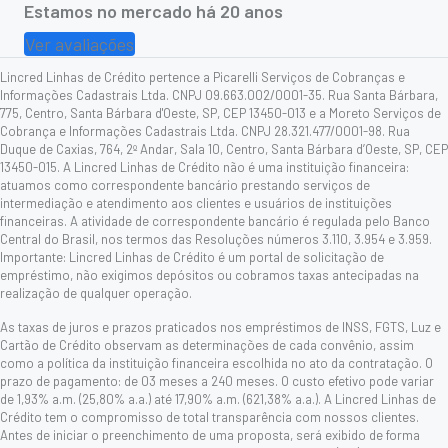
Estamos no mercado há 20 anos
Ver avaliações
Lincred Linhas de Crédito pertence a Picarelli Serviços de Cobranças e
Informações Cadastrais Ltda. CNPJ 09.663.002/0001-35. Rua Santa Bárbara,
775, Centro, Santa Bárbara d'Oeste, SP, CEP 13450-013 e a Moreto Serviços de
Cobrança e Informações Cadastrais Ltda. CNPJ 28.321.477/0001-98. Rua
Duque de Caxias, 764, 2º Andar, Sala 10, Centro, Santa Bárbara d’Oeste, SP, CEP
13450-015. A Lincred Linhas de Crédito não é uma instituição financeira:
atuamos como correspondente bancário prestando serviços de
intermediação e atendimento aos clientes e usuários de instituições
financeiras. A atividade de correspondente bancário é regulada pelo Banco
Central do Brasil, nos termos das Resoluções números 3.110, 3.954 e 3.959.
Importante: Lincred Linhas de Crédito é um portal de solicitação de
empréstimo, não exigimos depósitos ou cobramos taxas antecipadas na
realização de qualquer operação.
As taxas de juros e prazos praticados nos empréstimos de INSS, FGTS, Luz e
Cartão de Crédito observam as determinações de cada convênio, assim
como a política da instituição financeira escolhida no ato da contratação. O
prazo de pagamento: de 03 meses a 240 meses. O custo efetivo pode variar
de 1,93% a.m. (25,80% a.a.) até 17,90% a.m. (621,38% a.a.). A Lincred Linhas de
Crédito tem o compromisso de total transparência com nossos clientes.
Antes de iniciar o preenchimento de uma proposta, será exibido de forma