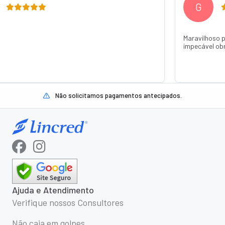
G
Maravilhoso 
impecável ob
Não solicitamos pagamentos antecipados.
Ajuda e Atendimento
Verifique nossos Consultores
Não caia em golpes