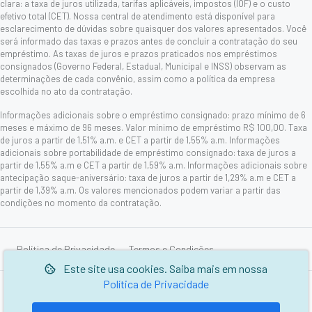
clara: a taxa de juros utilizada, tarifas aplicáveis, impostos (IOF) e o custo
efetivo total (CET). Nossa central de atendimento está disponível para
esclarecimento de dúvidas sobre quaisquer dos valores apresentados. Você
será informado das taxas e prazos antes de concluir a contratação do seu
empréstimo. As taxas de juros e prazos praticados nos empréstimos
consignados (Governo Federal, Estadual, Municipal e INSS) observam as
determinações de cada convênio, assim como a política da empresa
escolhida no ato da contratação.
Informações adicionais sobre o empréstimo consignado: prazo mínimo de 6
meses e máximo de 96 meses. Valor mínimo de empréstimo R$ 100,00. Taxa
de juros a partir de 1,51% a.m. e CET a partir de 1,55% a.m. Informações
adicionais sobre portabilidade de empréstimo consignado: taxa de juros a
partir de 1,55% a.m e CET a partir de 1,59% a.m. Informações adicionais sobre
antecipação saque-aniversário: taxa de juros a partir de 1,29% a.m e CET a
partir de 1,39% a.m. Os valores mencionados podem variar a partir das
condições no momento da contratação.
Política de Privacidade
Termos e Condições
Este site usa cookies. Saiba mais em nossa
Política de Privacidade
© 2006-2026 Picarelli Serviços de Cobranças e Informações
Cadastrais Ltda.