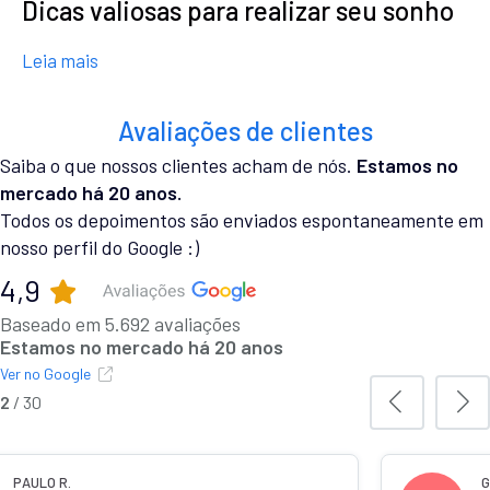
Dicas valiosas para realizar seu sonho
about Troca de carro usando o Consórcio: Dicas v
Leia mais
Avaliações de clientes
Saiba o que nossos clientes acham de nós.
Estamos no
mercado há 20 anos.
Todos os depoimentos são enviados espontaneamente em
nosso perfil do Google :)
4,9
Baseado em 5.692 avaliações
Estamos no mercado há 20 anos
Ver no Google
2
/
30
PAULO R.
G