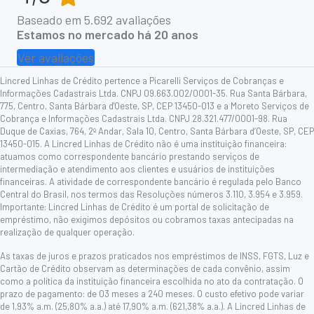
Baseado em
5.692
avaliações
Estamos no mercado há 20 anos
Ver avaliações
Lincred Linhas de Crédito pertence a Picarelli Serviços de Cobranças e
Informações Cadastrais Ltda. CNPJ 09.663.002/0001-35. Rua Santa Bárbara,
775, Centro, Santa Bárbara d'Oeste, SP, CEP 13450-013 e a Moreto Serviços de
Cobrança e Informações Cadastrais Ltda. CNPJ 28.321.477/0001-98. Rua
Duque de Caxias, 764, 2º Andar, Sala 10, Centro, Santa Bárbara d’Oeste, SP, CEP
13450-015. A Lincred Linhas de Crédito não é uma instituição financeira:
atuamos como correspondente bancário prestando serviços de
intermediação e atendimento aos clientes e usuários de instituições
financeiras. A atividade de correspondente bancário é regulada pelo Banco
Central do Brasil, nos termos das Resoluções números 3.110, 3.954 e 3.959.
Importante: Lincred Linhas de Crédito é um portal de solicitação de
empréstimo, não exigimos depósitos ou cobramos taxas antecipadas na
realização de qualquer operação.
As taxas de juros e prazos praticados nos empréstimos de INSS, FGTS, Luz e
Cartão de Crédito observam as determinações de cada convênio, assim
como a política da instituição financeira escolhida no ato da contratação. O
prazo de pagamento: de 03 meses a 240 meses. O custo efetivo pode variar
de 1,93% a.m. (25,80% a.a.) até 17,90% a.m. (621,38% a.a.). A Lincred Linhas de