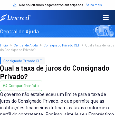
Não solicitamos pagamentos antecipados.
Saiba mais
Central de Ajuda
Início
Central de Ajuda
Consignado Privado CLT
Qual a taxa de juros
do Consignado Privado?
Consignado Privado CLT
Qual a taxa de juros do Consignado
Privado?
Compartilhar isto
O governo não estabeleceu um limite para a taxa de
juros do Consignado Privado, o que permite que as
instituições financeiras definam as taxas conforme o
perfil do contratante. Por isso, simule seu Empréstimo