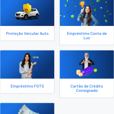
Proteção Veicular Auto
Empréstimo Conta de
Luz
Empréstimo FGTS
Cartão de Crédito
Consignado