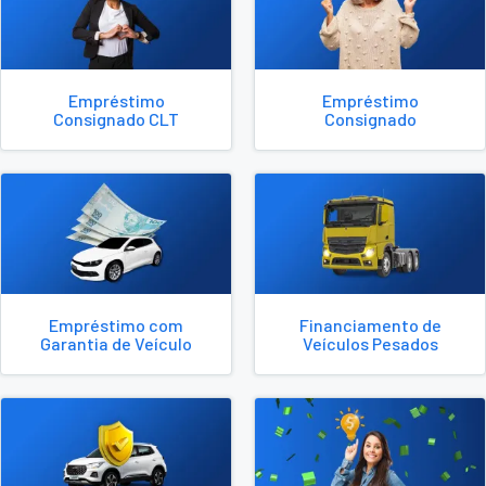
Empréstimo
Empréstimo
Consignado CLT
Consignado
Empréstimo com
Financiamento de
Garantia de Veículo
Veículos Pesados