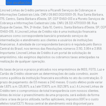
Ver avaliações
Lincred Linhas de Crédito pertence a Picarelli Serviços de Cobranças e
Informações Cadastrais Ltda. CNPJ 09.663.002/0001-35. Rua Santa Bárbara,
775, Centro, Santa Bárbara d'Oeste, SP, CEP 13450-013 e a Moreto Serviços de
Cobrança e Informações Cadastrais Ltda. CNPJ 28.321.477/0001-98. Rua
Duque de Caxias, 764, 2º Andar, Sala 10, Centro, Santa Bárbara d’Oeste, SP, CEP
13450-015. A Lincred Linhas de Crédito não é uma instituição financeira:
atuamos como correspondente bancário prestando serviços de
intermediação e atendimento aos clientes e usuários de instituições
financeiras. A atividade de correspondente bancário é regulada pelo Banco
Central do Brasil, nos termos das Resoluções números 3.110, 3.954 e 3.959.
Importante: Lincred Linhas de Crédito é um portal de solicitação de
empréstimo, não exigimos depósitos ou cobramos taxas antecipadas na
realização de qualquer operação.
As taxas de juros e prazos praticados nos empréstimos de INSS, FGTS, Luz e
Cartão de Crédito observam as determinações de cada convênio, assim
como a política da instituição financeira escolhida no ato da contratação. O
prazo de pagamento: de 03 meses a 240 meses. O custo efetivo pode variar
de 1,93% a.m. (25,80% a.a.) até 17,90% a.m. (621,38% a.a.). A Lincred Linhas de
Crédito tem o compromisso de total transparência com nossos clientes.
Antes de iniciar o preenchimento de uma proposta, será exibido de forma
clara: a taxa de juros utilizada, tarifas aplicáveis, impostos (IOF) e o custo
efetivo total (CET). Nossa central de atendimento está disponível para