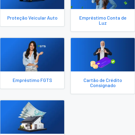
Proteção Veicular Auto
Empréstimo Conta de
Luz
Empréstimo FGTS
Cartão de Crédito
Consignado