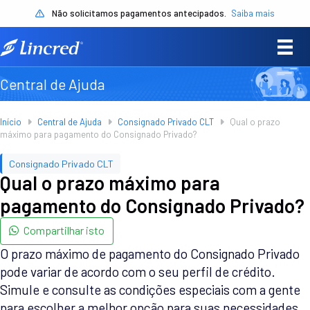
Não solicitamos pagamentos antecipados.
Saiba mais
Central de Ajuda
Início
Central de Ajuda
Consignado Privado CLT
Qual o prazo
máximo para pagamento do Consignado Privado?
Consignado Privado CLT
Qual o prazo máximo para
pagamento do Consignado Privado?
Compartilhar isto
O prazo máximo de pagamento do Consignado Privado
pode variar de acordo com o seu perfil de crédito.
Simule e consulte as condições especiais com a gente
para escolher a melhor opção para suas necessidades.