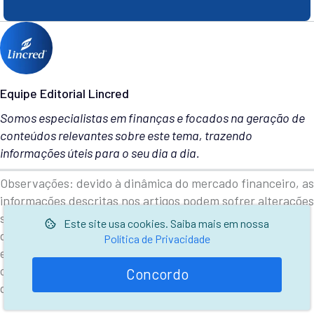
Equipe Editorial Lincred
Somos especialistas em finanças e focados na geração de
conteúdos relevantes sobre este tema, trazendo
informações úteis para o seu dia a dia.
Observações: devido à dinâmica do mercado financeiro, as
informações descritas nos artigos podem sofrer alterações
sem aviso prévio e podem estar, em alguns casos,
Este site usa cookies. Saiba mais em nossa
desatualizadas em relação às legislações vigentes. Ao ler
Política de Privacidade
este conteúdo você concorda com estes termos. Sempre
consulte sua instituição financeira antes de contratar
Concordo
qualquer produto de crédito.