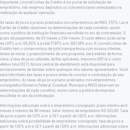
Importante: Lincred Linhas de Crédito é um portal de solicitação de
empréstimo, não exigimos depósitos ou cobramos taxas antecipadas na
realização de qualquer operação.
As taxas de juros e prazos praticados nos empréstimos de INSS, FGTS, Luz e
Cartão de Crédito observam as determinações de cada convênio, assim
como a política da instituição financeira escolhida no ato da contratação. O
prazo de pagamento: de 03 meses a 240 meses. O custo efetivo pode variar
de 1,93% a.m. (25,80% a.a.) até 17,90% a.m. (621,38% a.a.). A Lincred Linhas de
Crédito tem o compromisso de total transparência com nossos clientes.
Antes de iniciar o preenchimento de uma proposta, será exibido de forma
clara: a taxa de juros utilizada, tarifas aplicáveis, impostos (IOF) e o custo
efetivo total (CET). Nossa central de atendimento está disponível para
esclarecimento de dúvidas sobre quaisquer dos valores apresentados. Você
será informado das taxas e prazos antes de concluir a contratação do seu
empréstimo. As taxas de juros e prazos praticados nos empréstimos
consignados (Governo Federal, Estadual, Municipal e INSS) observam as
determinações de cada convênio, assim como a política da empresa
escolhida no ato da contratação.
Informações adicionais sobre o empréstimo consignado: prazo mínimo de 6
meses e máximo de 96 meses. Valor mínimo de empréstimo R$ 100,00. Taxa
de juros a partir de 1,51% a.m. e CET a partir de 1,55% a.m. Informações
adicionais sobre portabilidade de empréstimo consignado: taxa de juros a
partir de 1,55% a.m e CET a partir de 1,59% a.m. Informações adicionais sobre