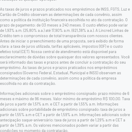
As taxas de juros e prazos praticados nos empréstimos de INSS, FGTS, Luz e
Cartão de Crédito observam as determinações de cada convênio, assim
como a política da instituição financeira escolhida no ato da contratação. O
prazo de pagamento: de 03 meses a 240 meses. O custo efetivo pode variar
de 1,93% a.m. (25,80% a.a.) até 17,90% a.m. (621,38% a.a.). A Lincred Linhas de
Crédito tem o compromisso de total transparência com nossos clientes.
Antes de iniciar o preenchimento de uma proposta, será exibido de forma
clara: a taxa de juros utilizada, tarifas aplicáveis, impostos (IOF) e o custo
efetivo total (CET). Nossa central de atendimento está disponível para
esclarecimento de dúvidas sobre quaisquer dos valores apresentados. Você
será informado das taxas e prazos antes de concluir a contratação do seu
empréstimo. As taxas de juros e prazos praticados nos empréstimos
consignados (Governo Federal, Estadual, Municipal e INSS) observam as
determinações de cada convênio, assim como a política da empresa
escolhida no ato da contratação.
Informações adicionais sobre o empréstimo consignado: prazo mínimo de 6
meses e máximo de 96 meses. Valor mínimo de empréstimo R$ 100,00. Taxa
de juros a partir de 1,51% a.m. e CET a partir de 1,55% a.m. Informações
adicionais sobre portabilidade de empréstimo consignado: taxa de juros a
partir de 1,55% a.m e CET a partir de 1,59% a.m. Informações adicionais sobre
antecipação saque-aniversário: taxa de juros a partir de 1,29% a.m e CET a
partir de 1,39% a.m. Os valores mencionados podem variar a partir das
condições no momento da contratação.