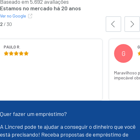
Baseado em 5.692 avaliações
Estamos no mercado há 20 anos
Ver no Google
2
/
30
PAULO R.
G
G
Maravilhoso 
impecável ob
Quer fazer um empréstimo?
A Lincred pode te ajudar a conseguir o dinheiro que você
está precisando! Receba propostas de empréstimo de