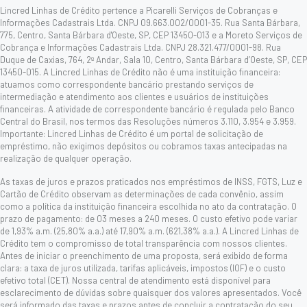
Lincred Linhas de Crédito pertence a Picarelli Serviços de Cobranças e
Informações Cadastrais Ltda. CNPJ 09.663.002/0001-35. Rua Santa Bárbara,
775, Centro, Santa Bárbara d'Oeste, SP, CEP 13450-013 e a Moreto Serviços de
Cobrança e Informações Cadastrais Ltda. CNPJ 28.321.477/0001-98. Rua
Duque de Caxias, 764, 2º Andar, Sala 10, Centro, Santa Bárbara d’Oeste, SP, CEP
13450-015. A Lincred Linhas de Crédito não é uma instituição financeira:
atuamos como correspondente bancário prestando serviços de
intermediação e atendimento aos clientes e usuários de instituições
financeiras. A atividade de correspondente bancário é regulada pelo Banco
Central do Brasil, nos termos das Resoluções números 3.110, 3.954 e 3.959.
Importante: Lincred Linhas de Crédito é um portal de solicitação de
empréstimo, não exigimos depósitos ou cobramos taxas antecipadas na
realização de qualquer operação.
As taxas de juros e prazos praticados nos empréstimos de INSS, FGTS, Luz e
Cartão de Crédito observam as determinações de cada convênio, assim
como a política da instituição financeira escolhida no ato da contratação. O
prazo de pagamento: de 03 meses a 240 meses. O custo efetivo pode variar
de 1,93% a.m. (25,80% a.a.) até 17,90% a.m. (621,38% a.a.). A Lincred Linhas de
Crédito tem o compromisso de total transparência com nossos clientes.
Antes de iniciar o preenchimento de uma proposta, será exibido de forma
clara: a taxa de juros utilizada, tarifas aplicáveis, impostos (IOF) e o custo
efetivo total (CET). Nossa central de atendimento está disponível para
esclarecimento de dúvidas sobre quaisquer dos valores apresentados. Você
será informado das taxas e prazos antes de concluir a contratação do seu