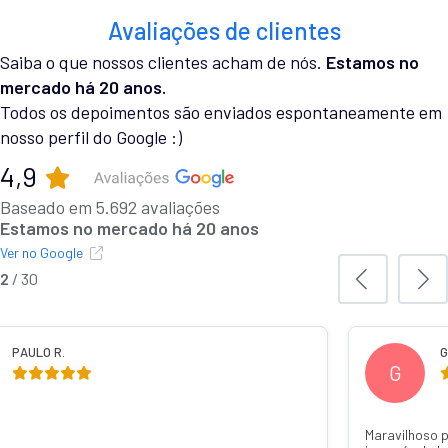
Avaliações de clientes
Saiba o que nossos clientes acham de nós.
Estamos no
mercado há 20 anos.
Todos os depoimentos são enviados espontaneamente em
nosso perfil do Google :)
4,9
Baseado em 5.692 avaliações
Estamos no mercado há 20 anos
Ver no Google
3
/
30
RIELA C.
MURILO
M
de confiar caiu super rápido um atendimento
Recomendo de conf