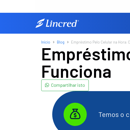
Início
Blog
Empréstimo Pelo Celular na Hora:
Empréstimo
Funciona
Compartilhar isto
Temos o cr