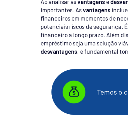
Ao analisar as
vantagens
e
desva
importantes. As
vantagens
inclue
financeiros em momentos de neces
potenciais riscos de segurança. É
financeiro a longo prazo. Além di
empréstimo seja uma solução viáv
desvantagens
, é fundamental tom
Temos o cr