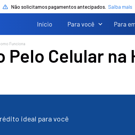
Não solicitamos pagamentos antecipados.
Saiba mais
Início
Para você
Para e
 Como Funciona
 Pelo Celular na
édito ideal para você