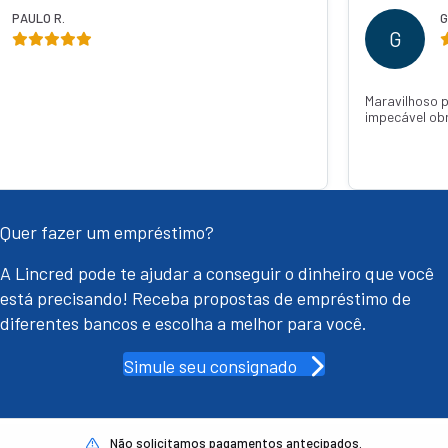
IELA C.
MURILO 
M
 confiar caiu super rápido um atendimento
Recomendo de confi
ada Thainá Jandotti 💕🙏
o dinheiro já estava
com q Janaína Jand
Quer fazer um empréstimo?
A Lincred pode te ajudar a conseguir o dinheiro que você
está precisando! Receba propostas de empréstimo de
diferentes bancos e escolha a melhor para você.
Simule seu consignado
Não solicitamos pagamentos antecipados.