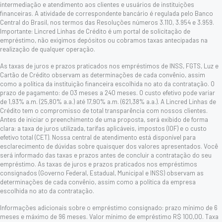
intermediação e atendimento aos clientes e usuários de instituições
financeiras. A atividade de correspondente bancário é regulada pelo Banco
Central do Brasil, nos termos das Resoluções números 3.110, 3.954 e 3.959.
Importante: Lincred Linhas de Crédito é um portal de solicitação de
empréstimo, não exigimos depósitos ou cobramos taxas antecipadas na
realização de qualquer operação.
As taxas de juros e prazos praticados nos empréstimos de INSS, FGTS, Luz e
Cartão de Crédito observam as determinações de cada convênio, assim
como a política da instituição financeira escolhida no ato da contratação. O
prazo de pagamento: de 03 meses a 240 meses. O custo efetivo pode variar
de 1,93% a.m. (25,80% a.a.) até 17,90% a.m. (621,38% a.a.). A Lincred Linhas de
Crédito tem o compromisso de total transparência com nossos clientes.
Antes de iniciar o preenchimento de uma proposta, será exibido de forma
clara: a taxa de juros utilizada, tarifas aplicáveis, impostos (IOF) e o custo
efetivo total (CET). Nossa central de atendimento está disponível para
esclarecimento de dúvidas sobre quaisquer dos valores apresentados. Você
será informado das taxas e prazos antes de concluir a contratação do seu
empréstimo. As taxas de juros e prazos praticados nos empréstimos
consignados (Governo Federal, Estadual, Municipal e INSS) observam as
determinações de cada convênio, assim como a política da empresa
escolhida no ato da contratação.
Informações adicionais sobre o empréstimo consignado: prazo mínimo de 6
meses e máximo de 96 meses. Valor mínimo de empréstimo R$ 100,00. Taxa