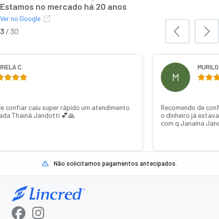
Estamos no mercado há 20 anos
Ver no Google
3
/
30
IELA C.
MURILO 
M
 confiar caiu super rápido um atendimento
Recomendo de confi
ada Thainá Jandotti 💕🙏
o dinheiro já estava
com q Janaína Jand
Não solicitamos pagamentos antecipados.