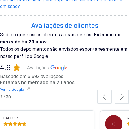
emissão?
Avaliações de clientes
Saiba o que nossos clientes acham de nós.
Estamos no
mercado há 20 anos.
Todos os depoimentos são enviados espontaneamente em
nosso perfil do Google :)
4,9
Baseado em 5.692 avaliações
Estamos no mercado há 20 anos
Ver no Google
3
/
30
IELA C.
MURILO 
M