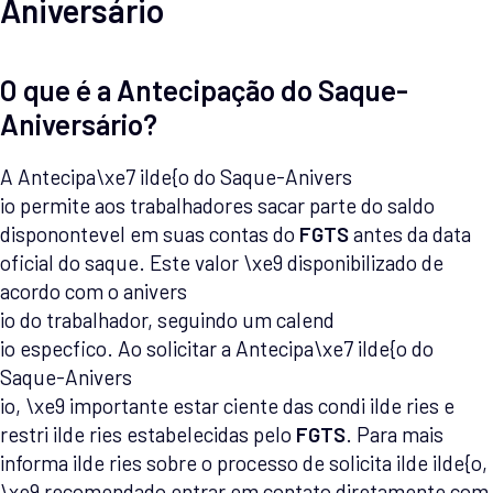
Aniversário
O que é a Antecipação do Saque-
Aniversário?
A Antecipa\xe7 ilde{o do Saque-Anivers
io permite aos trabalhadores sacar parte do saldo
disponontevel em suas contas do
FGTS
antes da data
oficial do saque. Este valor \xe9 disponibilizado de
acordo com o anivers
io do trabalhador, seguindo um calend
io especfico. Ao solicitar a Antecipa\xe7 ilde{o do
Saque-Anivers
io, \xe9 importante estar ciente das condi ilde ries e
restri ilde ries estabelecidas pelo
FGTS
. Para mais
informa ilde ries sobre o processo de solicita ilde ilde{o,
\xe9 recomendado entrar em contato diretamente com