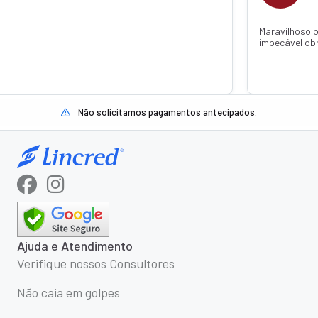
 confiar caiu super rápido um atendimento
Recomendo de confi
ada Thainá Jandotti 💕🙏
o dinheiro já estava
com q Janaína Jand
Não solicitamos pagamentos antecipados.
Ajuda e Atendimento
Verifique nossos Consultores
Não caia em golpes