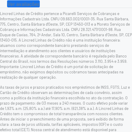
Ver avaliações
Lincred Linhas de Crédito pertence a Picarelli Serviços de Cobranças e
Informações Cadastrais Ltda. CNPJ 09.663.002/0001-35. Rua Santa Bárbara,
775, Centro, Santa Bárbara d'Oeste, SP, CEP 13450-013 e a Moreto Serviços de
Cobrança e Informações Cadastrais Ltda. CNPJ 28.321.477/0001-98. Rua
Duque de Caxias, 764, 2º Andar, Sala 10, Centro, Santa Bárbara d’Oeste, SP, CEP
13450-015. A Lincred Linhas de Crédito não é uma instituição financeira:
atuamos como correspondente bancário prestando serviços de
intermediação e atendimento aos clientes e usuários de instituições
financeiras. A atividade de correspondente bancário é regulada pelo Banco
Central do Brasil, nos termos das Resoluções números 3.110, 3.954 e 3.959.
Importante: Lincred Linhas de Crédito é um portal de solicitação de
empréstimo, não exigimos depósitos ou cobramos taxas antecipadas na
realização de qualquer operação.
As taxas de juros e prazos praticados nos empréstimos de INSS, FGTS, Luz e
Cartão de Crédito observam as determinações de cada convênio, assim
como a política da instituição financeira escolhida no ato da contratação. O
prazo de pagamento: de 03 meses a 240 meses. O custo efetivo pode variar
de 1,93% a.m. (25,80% a.a.) até 17,90% a.m. (621,38% a.a.). A Lincred Linhas de
Crédito tem o compromisso de total transparência com nossos clientes.
Antes de iniciar o preenchimento de uma proposta, será exibido de forma
clara: a taxa de juros utilizada, tarifas aplicáveis, impostos (IOF) e o custo
efetivo total (CET). Nossa central de atendimento está disponível para