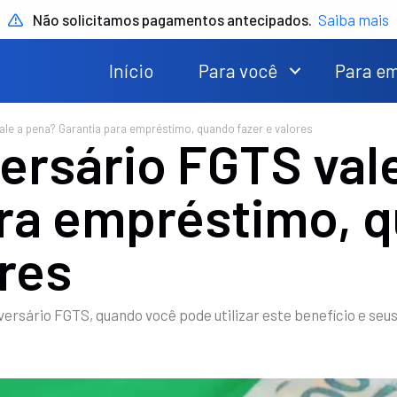
Não solicitamos pagamentos antecipados.
Saiba mais
Início
Para você
Para e
le a pena? Garantia para empréstimo, quando fazer e valores
ersário FGTS val
ara empréstimo, 
ores
versário FGTS, quando você pode utilizar este benefício e seu