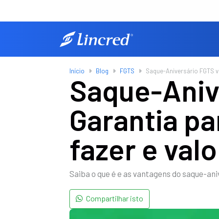
Início
Blog
FGTS
Saque-Aniversário FGTS va
Saque-Aniv
Garantia p
fazer e val
Saiba o que é e as vantagens do saque-ani
Compartilhar isto