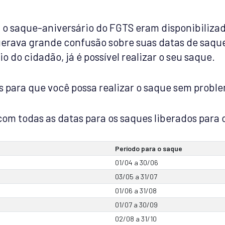
ra o saque-aniversário do FGTS eram disponibiliz
 gerava grande confusão sobre suas datas de saque
o do cidadão, já é possível realizar o seu saque.
s para que você possa realizar o saque sem probl
 com todas as datas para os saques liberados para 
Período para o saque
01/04 a 30/06
03/05 a 31/07
01/06 a 31/08
01/07 a 30/09
02/08 a 31/10