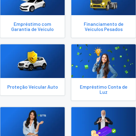
Empréstimo com
Financiamento de
Garantia de Veículo
Veículos Pesados
Proteção Veicular Auto
Empréstimo Conta de
Luz