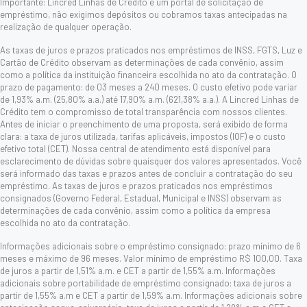
Importante: Lincred Linhas de Crédito é um portal de solicitação de
empréstimo, não exigimos depósitos ou cobramos taxas antecipadas na
realização de qualquer operação.
As taxas de juros e prazos praticados nos empréstimos de INSS, FGTS, Luz e
Cartão de Crédito observam as determinações de cada convênio, assim
como a política da instituição financeira escolhida no ato da contratação. O
prazo de pagamento: de 03 meses a 240 meses. O custo efetivo pode variar
de 1,93% a.m. (25,80% a.a.) até 17,90% a.m. (621,38% a.a.). A Lincred Linhas de
Crédito tem o compromisso de total transparência com nossos clientes.
Antes de iniciar o preenchimento de uma proposta, será exibido de forma
clara: a taxa de juros utilizada, tarifas aplicáveis, impostos (IOF) e o custo
efetivo total (CET). Nossa central de atendimento está disponível para
esclarecimento de dúvidas sobre quaisquer dos valores apresentados. Você
será informado das taxas e prazos antes de concluir a contratação do seu
empréstimo. As taxas de juros e prazos praticados nos empréstimos
consignados (Governo Federal, Estadual, Municipal e INSS) observam as
determinações de cada convênio, assim como a política da empresa
escolhida no ato da contratação.
Informações adicionais sobre o empréstimo consignado: prazo mínimo de 6
meses e máximo de 96 meses. Valor mínimo de empréstimo R$ 100,00. Taxa
de juros a partir de 1,51% a.m. e CET a partir de 1,55% a.m. Informações
adicionais sobre portabilidade de empréstimo consignado: taxa de juros a
partir de 1,55% a.m e CET a partir de 1,59% a.m. Informações adicionais sobre