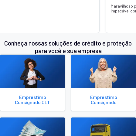
Maravilhoso 
impecável ob
Conheça nossas soluções de crédito e proteção
para você e sua empresa
Empréstimo
Empréstimo
Consignado CLT
Consignado