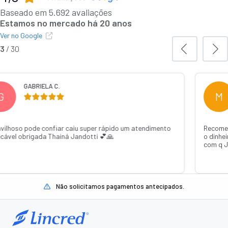
Baseado em 5.692 avaliações
Estamos no mercado há 20 anos
Ver no Google
3
/
30
IELA C.
MURILO 
M
 confiar caiu super rápido um atendimento
Recomendo de confi
ada Thainá Jandotti 💕🙏
o dinheiro já estava
com q Janaína Jand
Não solicitamos pagamentos antecipados.