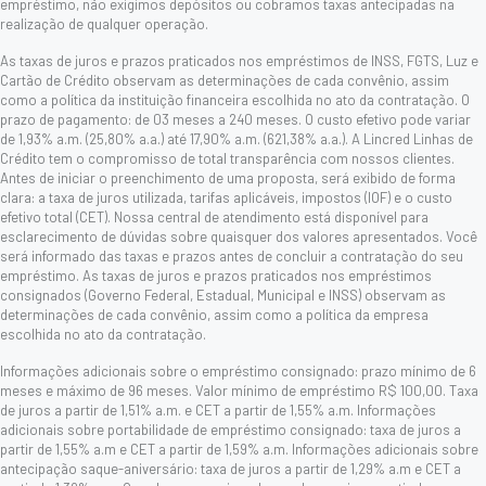
empréstimo, não exigimos depósitos ou cobramos taxas antecipadas na
realização de qualquer operação.
As taxas de juros e prazos praticados nos empréstimos de INSS, FGTS, Luz e
Cartão de Crédito observam as determinações de cada convênio, assim
como a política da instituição financeira escolhida no ato da contratação. O
prazo de pagamento: de 03 meses a 240 meses. O custo efetivo pode variar
de 1,93% a.m. (25,80% a.a.) até 17,90% a.m. (621,38% a.a.). A Lincred Linhas de
Crédito tem o compromisso de total transparência com nossos clientes.
Antes de iniciar o preenchimento de uma proposta, será exibido de forma
clara: a taxa de juros utilizada, tarifas aplicáveis, impostos (IOF) e o custo
efetivo total (CET). Nossa central de atendimento está disponível para
esclarecimento de dúvidas sobre quaisquer dos valores apresentados. Você
será informado das taxas e prazos antes de concluir a contratação do seu
empréstimo. As taxas de juros e prazos praticados nos empréstimos
consignados (Governo Federal, Estadual, Municipal e INSS) observam as
determinações de cada convênio, assim como a política da empresa
escolhida no ato da contratação.
Informações adicionais sobre o empréstimo consignado: prazo mínimo de 6
meses e máximo de 96 meses. Valor mínimo de empréstimo R$ 100,00. Taxa
de juros a partir de 1,51% a.m. e CET a partir de 1,55% a.m. Informações
adicionais sobre portabilidade de empréstimo consignado: taxa de juros a
partir de 1,55% a.m e CET a partir de 1,59% a.m. Informações adicionais sobre
antecipação saque-aniversário: taxa de juros a partir de 1,29% a.m e CET a