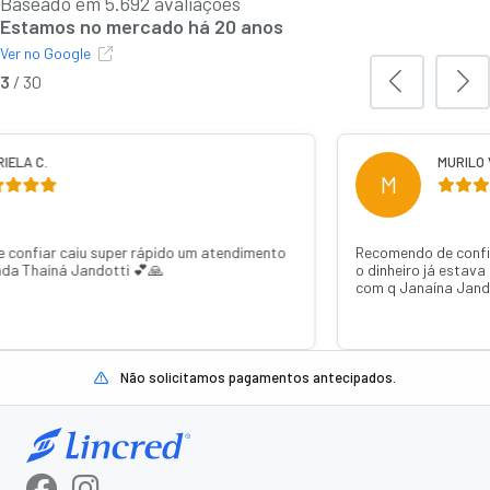
Baseado em 5.692 avaliações
Estamos no mercado há 20 anos
Ver no Google
3
/
30
IELA C.
MURILO 
M
 confiar caiu super rápido um atendimento
Recomendo de confi
ada Thainá Jandotti 💕🙏
o dinheiro já estava
com q Janaína Jand
Não solicitamos pagamentos antecipados.