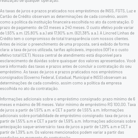
realização de qualquer operação.
As taxas de juros e prazos praticados nos empréstimos de INSS, FGTS, Luz e
Cartão de Crédito observam as determinações de cada convênio, assim
como a política da instituição financeira escolhida no ato da contratação. O
prazo de pagamento: de 03 meses a 240 meses. O custo efetivo pode variar
de 1,93% a.m. (25,80% a.a.) até 17,90% a.m. (621,38% a.a.). A Lincred Linhas de
Crédito tem o compromisso de total transparência com nossos clientes.
Antes de iniciar o preenchimento de uma proposta, será exibido de forma
clara: a taxa de juros utilizada, tarifas aplicáveis, impostos (IOF) e o custo
efetivo total (CET). Nossa central de atendimento está disponível para
esclarecimento de dúvidas sobre quaisquer dos valores apresentados. Você
será informado das taxas e prazos antes de concluir a contratação do seu
empréstimo. As taxas de juros e prazos praticados nos empréstimos
consignados (Governo Federal, Estadual, Municipal e INSS) observam as
determinações de cada convênio, assim como a política da empresa
escolhida no ato da contratação.
Informações adicionais sobre o empréstimo consignado: prazo mínimo de 6
meses e máximo de 96 meses. Valor mínimo de empréstimo R$ 100,00. Taxa
de juros a partir de 1,51% a.m. e CET a partir de 1,55% a.m. Informações
adicionais sobre portabilidade de empréstimo consignado: taxa de juros a
partir de 1,55% a.m e CET a partir de 1,59% a.m. Informações adicionais sobre
antecipação saque-aniversário: taxa de juros a partir de 1,29% a.m e CET a
partir de 1,39% a.m. Os valores mencionados podem variar a partir das
condições no momento da contratação.