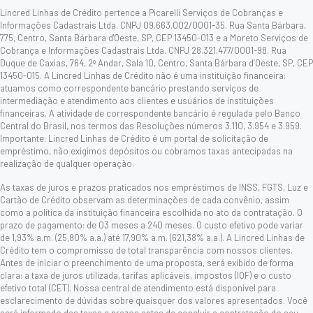
Lincred Linhas de Crédito pertence a Picarelli Serviços de Cobranças e
Informações Cadastrais Ltda. CNPJ 09.663.002/0001-35. Rua Santa Bárbara,
775, Centro, Santa Bárbara d'Oeste, SP, CEP 13450-013 e a Moreto Serviços de
Cobrança e Informações Cadastrais Ltda. CNPJ 28.321.477/0001-98. Rua
Duque de Caxias, 764, 2º Andar, Sala 10, Centro, Santa Bárbara d’Oeste, SP, CEP
13450-015. A Lincred Linhas de Crédito não é uma instituição financeira:
atuamos como correspondente bancário prestando serviços de
intermediação e atendimento aos clientes e usuários de instituições
financeiras. A atividade de correspondente bancário é regulada pelo Banco
Central do Brasil, nos termos das Resoluções números 3.110, 3.954 e 3.959.
Importante: Lincred Linhas de Crédito é um portal de solicitação de
empréstimo, não exigimos depósitos ou cobramos taxas antecipadas na
realização de qualquer operação.
As taxas de juros e prazos praticados nos empréstimos de INSS, FGTS, Luz e
Cartão de Crédito observam as determinações de cada convênio, assim
como a política da instituição financeira escolhida no ato da contratação. O
prazo de pagamento: de 03 meses a 240 meses. O custo efetivo pode variar
de 1,93% a.m. (25,80% a.a.) até 17,90% a.m. (621,38% a.a.). A Lincred Linhas de
Crédito tem o compromisso de total transparência com nossos clientes.
Antes de iniciar o preenchimento de uma proposta, será exibido de forma
clara: a taxa de juros utilizada, tarifas aplicáveis, impostos (IOF) e o custo
efetivo total (CET). Nossa central de atendimento está disponível para
esclarecimento de dúvidas sobre quaisquer dos valores apresentados. Você