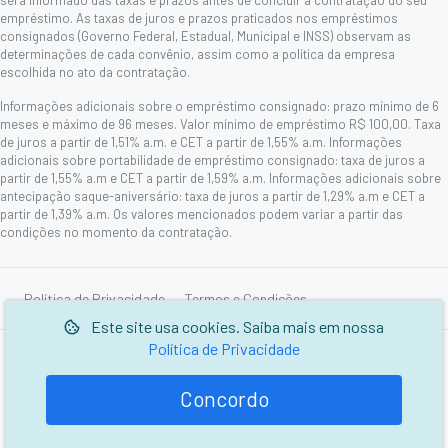
será informado das taxas e prazos antes de concluir a contratação do seu
empréstimo. As taxas de juros e prazos praticados nos empréstimos
consignados (Governo Federal, Estadual, Municipal e INSS) observam as
determinações de cada convênio, assim como a política da empresa
escolhida no ato da contratação.
Informações adicionais sobre o empréstimo consignado: prazo mínimo de 6
meses e máximo de 96 meses. Valor mínimo de empréstimo R$ 100,00. Taxa
de juros a partir de 1,51% a.m. e CET a partir de 1,55% a.m. Informações
adicionais sobre portabilidade de empréstimo consignado: taxa de juros a
partir de 1,55% a.m e CET a partir de 1,59% a.m. Informações adicionais sobre
antecipação saque-aniversário: taxa de juros a partir de 1,29% a.m e CET a
partir de 1,39% a.m. Os valores mencionados podem variar a partir das
condições no momento da contratação.
Política de Privacidade
Termos e Condições
Este site usa cookies. Saiba mais em nossa
Política de Privacidade
© 2006-2026 Picarelli Serviços de Cobranças e Informações
Cadastrais Ltda.
Concordo
Desenvolvido por