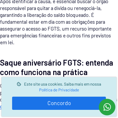
Após identificar a causa, é essencial buscar o órgão
responsável para quitar a dívida ou renegociá-la,
garantindo a liberação do saldo bloqueado. É
fundamental estar em dia com as obrigações para
assegurar o acesso ao FGTS, um recurso importante
para emergências financeiras e outros fins previstos
em lei.
Saque aniversário FGTS: entenda
como funciona na prática
Este site usa cookies. Saiba mais em nossa
O Saque-Aniversário FGTS é uma modalidade que
Política de Privacidade
permite ao trabalhador acessar parte do saldo
disponível em sua conta do FGTS anualmente. Vejamos
Concordo
como funciona na prática: